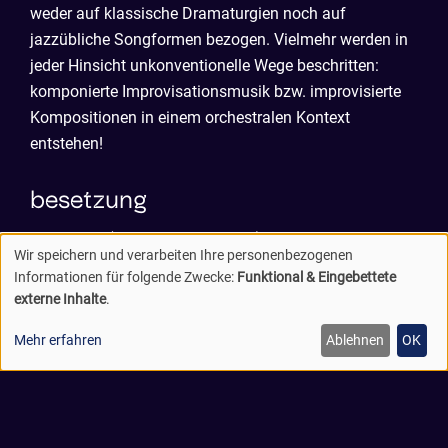
weder auf klassische Dramaturgien noch auf
jazzübliche Songformen bezogen. Vielmehr werden in
jeder Hinsicht unkonventionelle Wege beschritten:
komponierte Improvisationsmusik bzw. improvisierte
Kompositionen in einem orchestralen Kontext
entstehen!
besetzung
Niels Klein (composition /sax/cl)
Wir speichern und verarbeiten Ihre personenbezogenen
Matthias Nowak (db)
verwendung
Informationen für folgende Zwecke:
Funktional & Eingebettete
Fabian Arends (dr)
externe Inhalte
.
personenbezogener
Susanne Blumenthal (cond.)
Mehr erfahren
Ablehnen
OK
daten
eos chamber orchestra
und
Hier
der Mitschnitt unseres Konzert beim Moers
Festival 2020
cookies